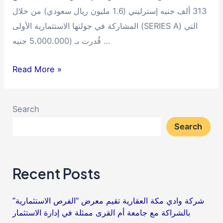
313 ألف جنيه إسترليني (1.6 مليون ريال سعودي) من خلال
المشاركة في جولتها الاستثمارية الأولى (SERIES A) التي
قُدرت بـ (5.000.000 جنيه …
وادي
Read More »
مكة
للاستثمار
Search
تستثمر
Search
في
شركة
بافجين
Recent Posts
الناشئة
شركة وادي مكة العقارية تقيم معرض “الفرص الاستثمارية”
بالشراكة مع جامعة أم القرى ممثلة في إدارة الاستثمار