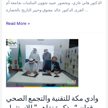
الدكتور هاني غازي، وبحضور عميد شؤون المكتبات بجامعة أم
القرى الدكتور خالد معتوق،وخبير التاريخ بالحضارة …
وادي
Read More »
مكة
المعرفة
تقيم
ورشة
“استثمار
البيانات
في
مجال
الوثائق
والمخطوطات”
وادي مكة للتقنية والتجمع الصحي
يوقعان “مذكرة تفاهم” للاستثمار