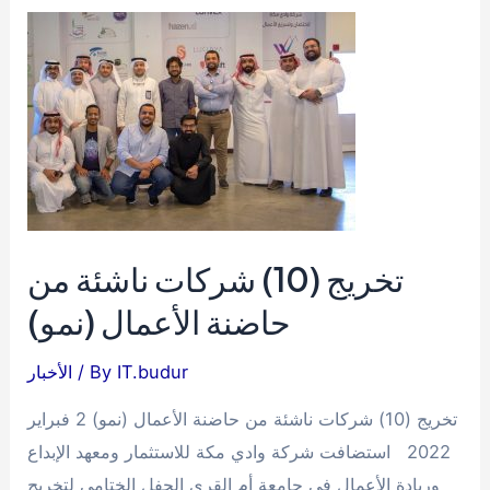
مكة
يشهد
توقيع
اتفاقية
أبجد
واختبار
(مقنن)
لقياس
كفايات
تخريج (10) شركات ناشئة من
اللغة
حاضنة الأعمال (نمو)
العربية
IT.budur
/ By
الأخبار
تخريج (10) شركات ناشئة من حاضنة الأعمال (نمو) 2 فبراير
2022 استضافت شركة وادي مكة للاستثمار ومعهد الإبداع
وريادة الأعمال في جامعة أم القرى الحفل الختامي لتخريج