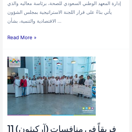
إدارة المعهد الوطني السعودي للصحة، برئاسة معاليه والذي
يأتي بناءً على قرار اللجنة الاستراتيجية بمجلس الشؤون
الاقتصادية والتنمية، بشأن …
أ.
Read More »
د.
فيصل
علاف
عضواً
بمجلس
إدارة
المعهد
الوطني
السعودي
للصحة
11 فريقاً في منافسات (آركيثون)