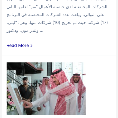
الشركات المحتضنة لدى حاضنة الأعمال “نمو“ لعامها الثاني
على التوالي. وبلغت عدد الشركات المحتضنة في البرنامج
(17) شركة، حيث تم تخريج (10) شركات منها، وهي: “ليلى،
وثندر مون، ودكتور …
تخريج
Read More »
(10)
شركات
ناشئة
من
حاضنة
الأعمال
(نمو)