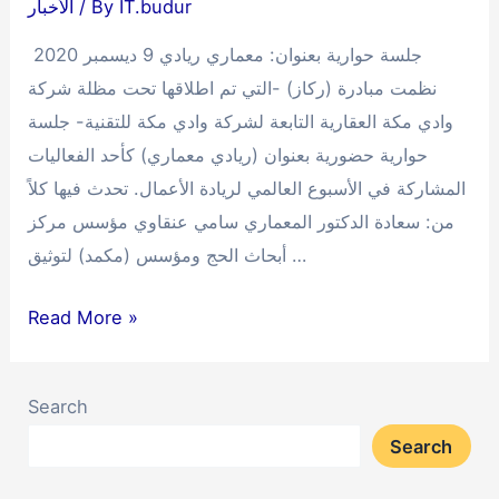
IT.budur
/ By
الأخبار
جلسة حوارية بعنوان: معماري ريادي 9 ديسمبر 2020
نظمت مبادرة (ركاز) -التي تم اطلاقها تحت مظلة شركة
وادي مكة العقارية التابعة لشركة وادي مكة للتقنية- جلسة
حوارية حضورية بعنوان (ريادي معماري) كأحد الفعاليات
المشاركة في الأسبوع العالمي لريادة الأعمال. تحدث فيها كلاً
من: سعادة الدكتور المعماري سامي عنقاوي مؤسس مركز
أبحاث الحج ومؤسس (مكمد) لتوثيق …
جلسة
Read More »
حوارية
بعنوان:
Search
معماري
Search
ريادي