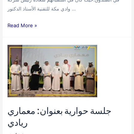
وادي مكة للتقنية الأستاذ الدكتور …
مباحثة
Read More »
سبل
التعاون
بين
صندوق
تنمية
الموارد
البشرية
(هدف)
وشركة
جلسة حوارية بعنوان: معماري
وادي
ريادي
مكة
للتقنية