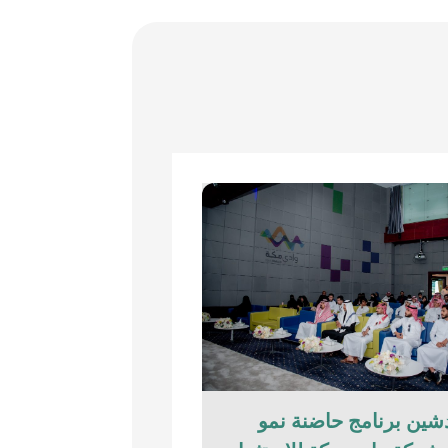
شين برنامج حاضنة نمو