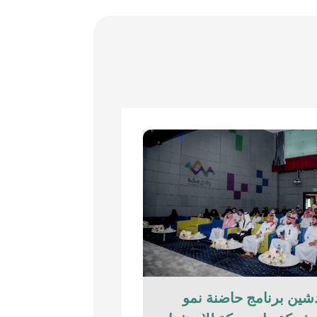
شين برنامج حاضنة نمو