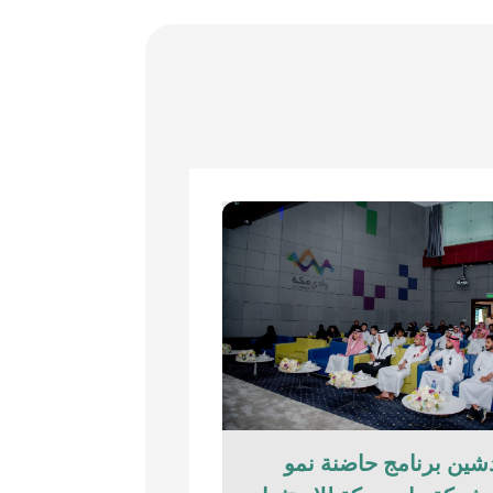
شين برنامج حاضنة نمو