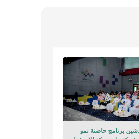
شين برنامج حاضنة نمو