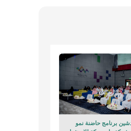
شين برنامج حاضنة نمو