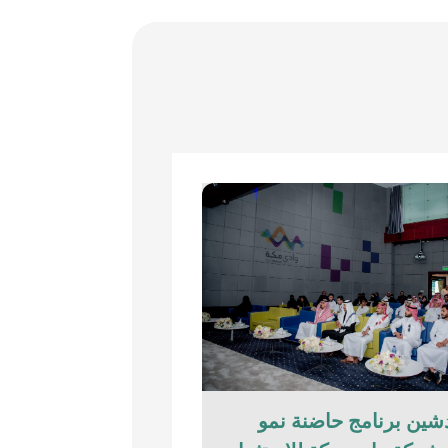
شين برنامج حاضنة نمو