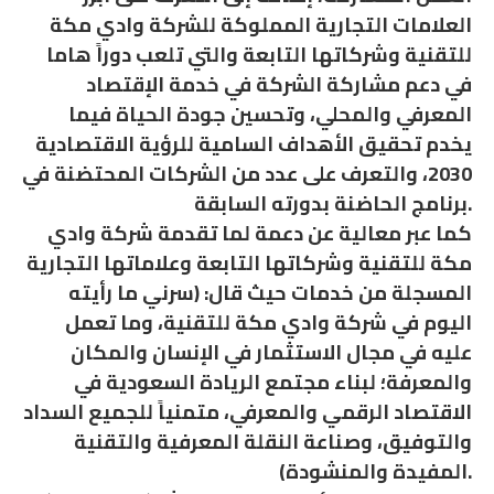
العلامات التجارية المملوكة للشركة وادي مكة
للتقنية وشركاتها التابعة والتي تلعب دوراً هاما
في دعم مشاركة الشركة في خدمة الإقتصاد
المعرفي والمحلي، وتحسين جودة الحياة فيما
يخدم تحقيق الأهداف السامية للرؤية الاقتصادية
2030، والتعرف على عدد من الشركات المحتضنة في
برنامج الحاضنة بدورته السابقة.
كما عبر معالية عن دعمة لما تقدمة شركة وادي
مكة للتقنية وشركاتها التابعة وعلاماتها التجارية
المسجلة من خدمات حيث قال: (سرني ما رأيته
اليوم في شركة وادي مكة للتقنية، وما تعمل
عليه في مجال الاستثمار في الإنسان والمكان
والمعرفة؛ لبناء مجتمع الريادة السعودية في
الاقتصاد الرقمي والمعرفي، متمنياً للجميع السداد
والتوفيق، وصناعة النقلة المعرفية والتقنية
المفيدة والمنشودة).