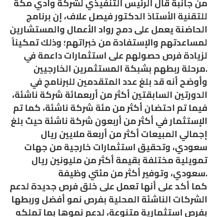
من جانبة قال الرئيس التنفيذي لشركة وادي مكة
للتقنية الأستاذ الدكتور فيصل علاف، إن برنامج
الحاضنة يعمل على دمج رواد الأعمال والمستشارين
لمساعدتهم والإستفادة من خبراتهم؛ وذلك تمكيناً
لزيادة فرص حصولهم على استثمارات داعمة في
مرحلة ربطهم بشبكة المستثمرين الخارجيين.
وأوضح أنه قد بلغ عدد المتقدمين للبرنامج في
الدورتين السابقتين أكثر من أربعمائة شركة ناشئة،
فيما تم احتضان أكثر من مئة شركة ناشئة، كما تم
الإستثمار في أكثر من أربعون شركة ناشئة حيث بلغ
إجمالي المبيعات أكثر من أربعة ملايين ريال
سعودي، وتحقيق استثمارات خارجية من جهات
تمويلية مختلفة بقيمة أكثر من مليونين ريال
سعودي، وتوفير أكثر من مئتي وظيفة.
كما أكد على أنها تعمل على خلق فرص جديدة لدعم
الشركات الناشئة المحلية بفرص نمو أفضل وربطها
بفرص استثمارية متنوعة، لدعم نموها بما تملكه