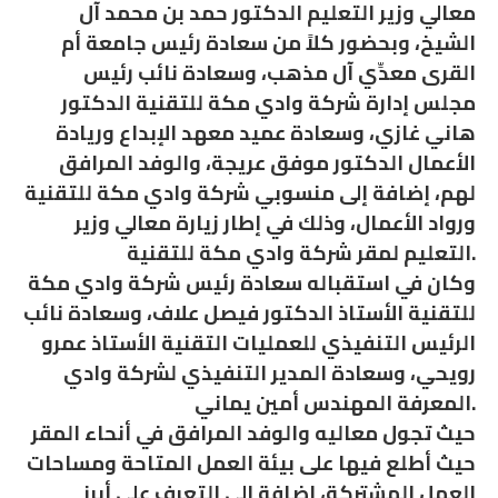
معالي وزير التعليم الدكتور حمد بن محمد آل
الشيخ، وبحضور كلاً من سعادة رئيس جامعة أم
القرى معدِّي آل مذهب، وسعادة نائب رئيس
مجلس إدارة شركة وادي مكة للتقنية الدكتور
هاني غازي، وسعادة عميد معهد الإبداع وريادة
الأعمال الدكتور موفق عريجة، والوفد المرافق
لهم، إضافة إلى منسوبي شركة وادي مكة للتقنية
ورواد الأعمال، وذلك في إطار زيارة معالي وزير
التعليم لمقر شركة وادي مكة للتقنية.
وكان في استقباله سعادة رئيس شركة وادي مكة
للتقنية الأستاذ الدكتور فيصل علاف، وسعادة نائب
الرئيس التنفيذي للعمليات التقنية الأستاذ عمرو
رويحي، وسعادة المدير التنفيذي لشركة وادي
المعرفة المهندس أمين يماني.
حيث تجول معاليه والوفد المرافق في أنحاء المقر
حيث أطلع فيها على بيئة العمل المتاحة ومساحات
العمل المشتركة، إضافة إلى التعرف على أبرز