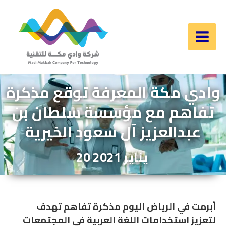
Skip
to
content
Main
Men
وادي مكة المعرفة توقع مذكرة
تفاهم مع مؤسسة سلطان بن
عبدالعزيز آل سعود الخيرية
20 يناير 2021
أبرمت في الرياض اليوم مذكرة تفاهم تهدف
لتعزيز استخدامات اللغة العربية في المجتمعات