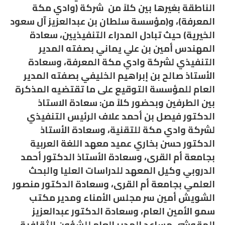
الناطقة بغيرها بين كلاً من شركة (وادي مكة
المعرفة)، و(مؤسسة سلطان بن عبدالعزيز آل سعود
الخيرية) حيث تبادل المدراء التنفيذيين، سعادة
المهندس أمين بن علي يماني بصفته المدير
التنفيذي لشركة وادي مكة المعرفة، وسعادة
الأستاذ صالح بن إبراهيم الخليفي بصفته المدير
العام للمؤسسة التوقيع على ما تقتضيه المذكرة
بين الطرفين وبحضور كلاً من: سعادة الاستاذ
الدكتور فيصل بن أحمد علاف الرئيس التنفيذي
لشركة وادي مكة للتقنية، وسعادة الأستاذ
الدكتور حسن بخاري عميد معهد اللغة العربية
بجامعة أم القرى، وسعادة الأستاذ الدكتور أحمد
الدروبي وكيل المعهد للدراسات العليا والبحث
العلمي بجامعة أم القرى، وسعادة الدكتور منصور
الشويش أمين سر مجلس الأمناء ومدير مكتب
سمو الأمين العام، وسعادة الدكتور عبدالعزيز
المقوشي مساعد المدير العام للشؤون الثقافية