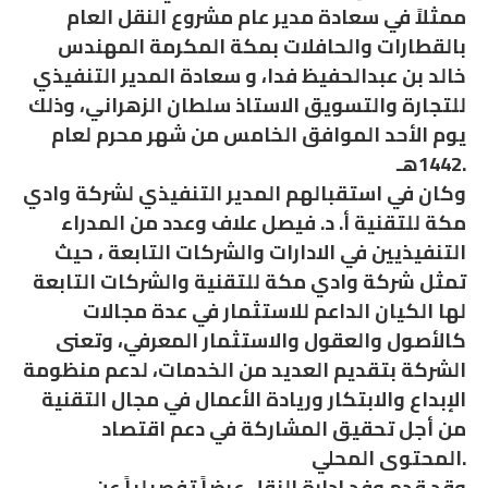
ممثلاً في سعادة مدير عام مشروع النقل العام
بالقطارات والحافلات بمكة المكرمة المهندس
خالد بن عبدالحفيظ فدا، و سعادة المدير التنفيذي
للتجارة والتسويق الاستاذ سلطان الزهراني، وذلك
يوم الأحد الموافق الخامس من شهر محرم لعام
1442هـ.
وكان في استقبالهم المدير التنفيذي لشركة وادي
مكة للتقنية أ. د. فيصل علاف وعدد من المدراء
التنفيذيين في الادارات والشركات التابعة ، حيث
تمثل شركة وادي مكة للتقنية والشركات التابعة
لها الكيان الداعم للاستثمار في عدة مجالات
كالأصول والعقول والاستثمار المعرفي، وتعنى
الشركة بتقديم العديد من الخدمات، لدعم منظومة
الإبداع والابتكار وريادة الأعمال في مجال التقنية
من أجل تحقيق المشاركة في دعم اقتصاد
المحتوى المحلي.
وقد قدم وفد إدارة النقل عرضاً تفصيلياً عن