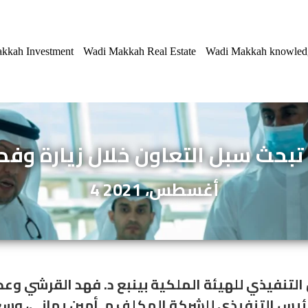
kkah Investment
Wadi Makkah Real Estate
Wadi Makkah knowled
بحث سبل التعاون خلال زيارة وفد م
4 أغسطس، 2021
 التنفيذي للهيئة الملكية بينبع د. فهد القرشي و
ئيس التنفيذي للشركة المكلف م. أمين يماني، وسعاد