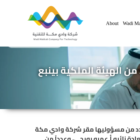
Skip
to
About
Wadi Ma
content
ن الهيئة الملكية بينبع
عدد من مسؤوليها مقر شركة وادي مكة
ة نائبه أ.عمرو رويحي، وعدداً من