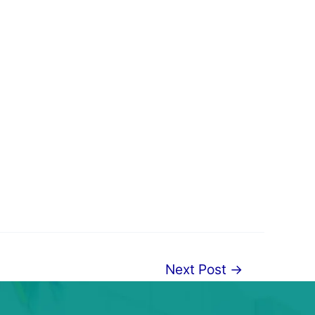
Next Post
→