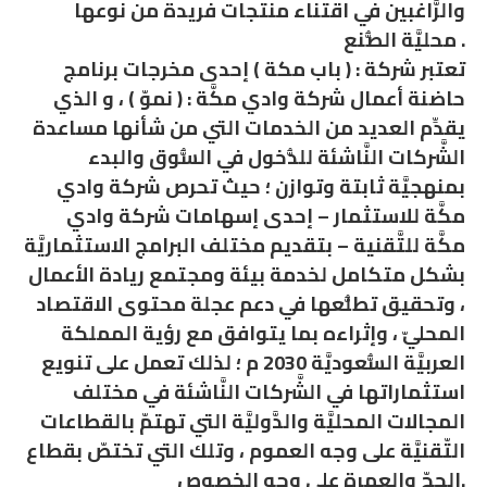
والرَّاغبين في اقتناء منتجات فريدة من نوعها
محليَّة الصُّنع .
تعتبر شركة : ( باب مكة ) إحدى مخرجات برنامج
حاضنة أعمال شركة وادي مكَّة : ( نموّ ) ، و الذي
يقدِّم العديد من الخدمات التي من شأنها مساعدة
الشَّركات النَّاشئة للدُّخول في السُّوق والبدء
بمنهجيَّة ثابتة وتوازن ؛ حيث تحرص شركة وادي
مكَّة للاستثمار – إحدى إسهامات شركة وادي
مكَّة للتَّقنية – بتقديم مختلف البرامج الاستثماريَّة
بشكل متكامل لخدمة بيئة ومجتمع ريادة الأعمال
، وتحقيق تطلُّعها في دعم عجلة محتوى الاقتصاد
المحليّ ، وإثراءه بما يتوافق مع رؤية المملكة
العربيَّة السُّعوديَّة 2030 م ؛ لذلك تعمل على تنويع
استثماراتها في الشَّركات النَّاشئة في مختلف
المجالات المحليَّة والدَّوليَّة التي تهتمّ بالقطاعات
التّقنيَّة على وجه العموم ، وتلك التي تختصّ بقطاع
الحجّ والعمرة على وجه الخصوص.