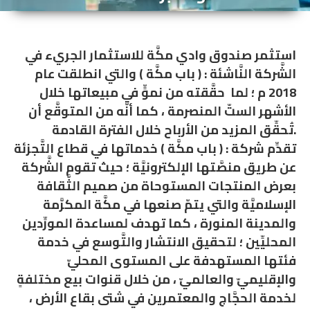
استثمر صندوق وادي مكَّة للاستثمار الجريء في
الشَّركة النَّاشئة : ( باب مكَّة ) والتي انطلقت عام
2018 م ؛ لما حقَّقته من نموٍّ في مبيعاتها خلال
الأشهر الستّ المنصرمة ، كما أنَّه من المتوقَّع أن
تُحقِّق المزيد من الأرباح خلال الفترة القادمة.
تقدِّم شركة : ( باب مكَّة ) خدماتها في قطاع التَّجزئة
عن طريق منصَّتها الإلكترونيَّة ؛ حيث تقوم الشَّركة
بعرض المنتجات المستوحاة من صميم الثَّقافة
الإسلاميَّة والتي يتمّ صنعها في مكَّة المكرَّمة
والمدينة المنورة ، كما تهدف لمساعدة المورِّدين
المحليِّين ؛ لتحقيق الانتشار والتَّوسع في خدمة
فئتها المستهدفة على المستوى المحليّ
والإقليميّ والعالميّ ، من خلال قنوات بيع مختلفةٍ
لخدمة الحجَّاج والمعتمرين في شتى بقاع الأرض ،