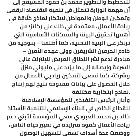
للتخطيط والتطوير محمد بن حمود المشيقح إلى
أن مهمة الوزارة تتمثل في تنمية الاقتصاد الرقمي
وتمكين الوطن والمواطن لابتكار نماذج خلّاقة في
ريادة الأعمال، معتمدة في ذلك على ركائز؛ من
أهمها تحقيق البيئة والممكنات الأساسية التي
ترتكز على البنية التحتية، كما أطلقنا – بتوجيه من
خادم الحرمين الشريفين وولي عهده الأمين –
مبادرة لدعم نشر النطاق العريض للإنترنت عالي
السرعة وإيصاله إلى ما يزيد على مليوني منزل
وشركة، كما نسعى لتمكين رياديي الأعمال من
خلال الحصول على بيانات مفتوحة تتيح لهم إنتاج
نماذج ابتكارية مختلفة.
وأبان الرئيس التنفيذي للمؤسسة الإسلامية
للقطاع الخاص في البنك الإسلامي للتنمية الأستاذ
خالد بن محمد العبودي سعي المؤسسة لتبني دعم
ريادة الأعمال كقوة متزايدة في تغيير حياة الناس،
ووضعت عدة أهداف تسعى لتسهيل الوصول