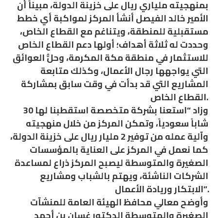
بمنهجيته ملياري ريال على خزينة الدولة، مبيناً أن
الأمير خالد الفيصل أنشأ المركز لمواكبة أي خطط
مستقبلية للمنطقة، ويتناغم مع القطاع الخاص،
وحددت له ثلاثة أهداف؛ أولها دعم القطاع الخاص
للاستثمار في منطقة مكة المكرمة، وحلُّ العوائق
التي يواجهها رجال الأعمال، وكذلك متابعة
المشاريع التي قد بدأت في وقت سابق بمشاركة
القطاع الخاص.
وزاد “استعنا بشركة متخصصة استقطبنا لها 30
شاباً سعودياً، وتمكن المركز من خلال منهجيته
وآلية عمله من توفير 2 مليار ريال على خزينة الدولة،
كما نعمل في المركز على العناية بالمؤسسات
الصغيرة والمتوسطة ليصبح المركز ذراع لمساعدة
الشركات الناشئة، ويهتم بالشباب ومشاريع
الابتكار وريادة الأعمال”.
وأوضح معالي محافظ الهيئة العامة للمنشآت
الصغيرة والمتوسطة الدكتور غسان بن أحمد