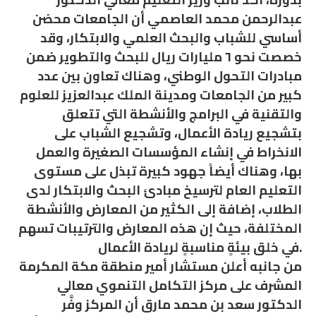
عبدالرحمن محمد العاصمي أن الجامعات محضن
أساسي للشباب والبحث العلمي والابتكار، وقد
خصصت نحو ٦ مليارات ريال للبحث والتطوير ضمن
مبادرات التحول الوطني، وهناك تعاون بين عدد
كبير من الجامعات ومدينة الملك عبدالعزيز للعلوم
والتقنية في البرامج والأنشطة التي تتعلق
بتشجيع ريادة الأعمال، وتشجيع الشباب على
الانخراط في إنشاء المؤسسات الصغيرة والعمل
بها، وهناك أيضاً جهود كبيرة تبذل على مستوى
التعليم العام لترسيخ مبادئ البحث والابتكار لدى
الطلاب، إضافة إلى الكثير من المعارض والأنشطة
المختلفة، حيث إن هذه المعارض والترتيبات تسهم
في خلق بيئةٍ مناسبةٍ لريادة الأعمال.
من جانبه أعلن مستشار أمير منطقة مكة المكرمة
المشرف على مركز التكامل التنموي معالي
الدكتور سعد بن محمد مارق أن المركز وفَّر