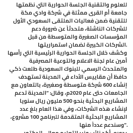
للعلوم والتقنية الجلسة الحوارية التي نظمتها
جامعة أم القرى ممثلة في شركة وادي مكة
للتقنية ضمن فعاليات الملتقى السعودي الأول
للشركات الناشئة، متحدثاً عن ضرورة دعم
المؤسسات الصغيرة والمتوسطة من قبل
الشركات الكبيرة لضمان استمراريتها.
وكشف خلال الجلسة الحوارية الرئيسية التي رأسها
أمين عام لجنة الاعلام والتوعية المصرفية
والمتحدث الرسمي للبنوك السعودية طلعت ذكي
حافظ أن مقاييس الأداء في المدينة تستهدف
إنشاء 600 شركة متوسطة وصغيرة، بالتعاون مع
الجامعات حتى عام 2020م، وقال: “المدينة تدعم
المشاريع البحثية بنحو 500 مليون ريال سنويا
لإنشاء هذه الشركات، وفي هذا العام بلغ عدد
المشاريع البحثية المتقدمة للبرنامج 100 مشروع،
وسندعم عدداً منها”.
بدوره، أكد نائب وزير التعليم معالي الدكتور