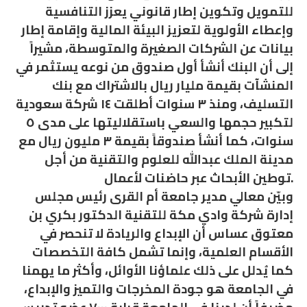
للتمويل وتكوين إطار قانوني يعزز التنافسية
وإعطاء الأولوية لتعزيز البيئة المالية وإقامة إطار
بيانات عن الشركات الصغيرة والمتوسطة، مشيراً
إلى أن البنك أنشأ أول صندوق من نوعه يستثمر في
المنشآت بقيمة مليار ريال بالاشتراك مع بنك
التسليف، ومنذ ٣ سنوات أطلقت ١٤ شركة سعودية
لتكبير حجمها والسعي باستقلاليتها على مدى ٥
سنوات، كما أنشأ صندوقاً بقيمة ٣ مليون ريال مع
مدينة الملك عبدالله للعلوم والتقنية من أجل
توطين الأبحاث عبر حاضنات لأعمال.
وبيّن معالي مدير جامعة أم القرى رئيس مجلس
إدارة شركة وادي مكة للتقنية الدكتور بكري بن
معتوق عساس أن الإبداع والريادة لا تنحصر في
الأقسام العلمية، وإنما تشمل كافة التخصصات
كما يُدلل على ذلك علماؤنا الأوائل، وأكثر ما يهمنا
في الجامعة هو جودة المخرجات والتميز والإبداع،
مضيفاً أن لدينا في الجامعة قرابة ٧٠٠٠ عضو تدريس