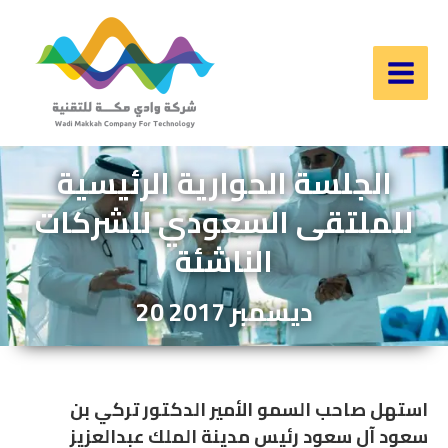
Skip
to
content
Main
Men
الجلسة الحوارية الرئيسية
للملتقى السعودي للشركات
الناشئة
20 ديسمبر 2017
استهل صاحب السمو الأمير الدكتور تركي بن
سعود آل سعود رئيس مدينة الملك عبدالعزيز