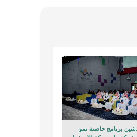
شين برنامج حاضنة نمو