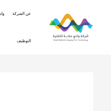
خطي
لى
عن الشركة
واد
لمحتوى
التوظيف