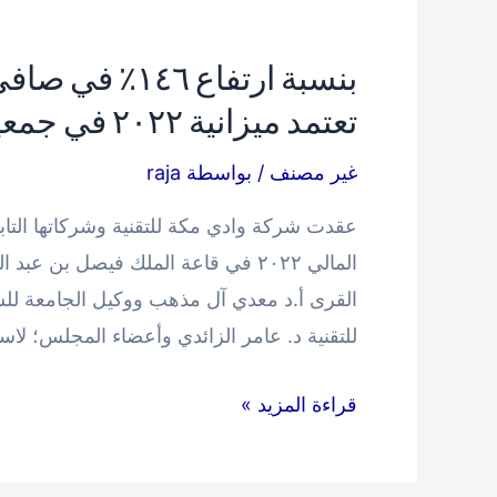
بنسبة ارتفاع ٦
تعتمد ميزانية ٢٠٢٢ في جمعيتها العمومية
غير مصنف
/ بواسطة
raja
المالي ٢٠٢٢ في قاعة الملك فيصل بن
القرى أ.د معدي آل مذهب ووكيل الجامعة لل
للتقنية د. عامر الزائدي وأعضاء المجلس؛ لا
بنسبة
قراءة المزيد »
ارتفاع
١٤٦٪؜