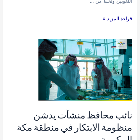
اللغويين ونخبة من …
حلقة
قراءة المزيد »
عمل
توصيات
فعاليات
مبادرة
تعلم
العربية
تطرح
آفاق
عمل
نائب محافظ منشآت يدشن
جديدة
لنشر
منظومة الابتكار في منطقة مكة
اللغة
المكرمة