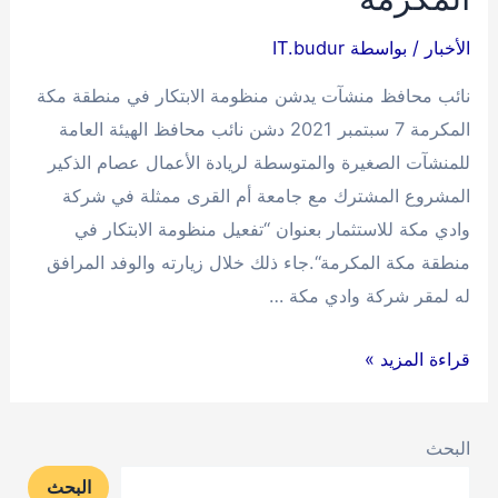
العربية
وتمكينها
الأخبار
/ بواسطة
IT.budur
نائب محافظ منشآت يدشن منظومة الابتكار في منطقة مكة
المكرمة 7 سبتمبر 2021 دشن نائب محافظ الهيئة العامة
للمنشآت الصغيرة والمتوسطة لريادة الأعمال عصام الذكير
المشروع المشترك مع جامعة أم القرى ممثلة في شركة
وادي مكة للاستثمار بعنوان “تفعيل منظومة الابتكار في
منطقة مكة المكرمة“.جاء ذلك خلال زيارته والوفد المرافق
له لمقر شركة وادي مكة …
نائب
قراءة المزيد »
محافظ
منشآت
البحث
يدشن
البحث
منظومة