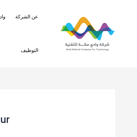
خطي
لى
عن الشركة
واد
لمحتوى
التوظيف
ur