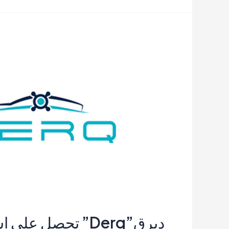
مكة
للاستثمار
تطلق
“مخيم
الريادة
التقني”
ديرق”Derq” تحصل 