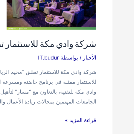
خلال
زيارة
وفد
من
الهيئة
شركة وادي مكة للاستثمار تط
الملكية
الأخبار
/ بواسطة
IT.budur
بينبع
للاستثمار ممثلة في برنامج حاضنة ومسرعة ال
الجامعات المهتمين بمجالات ريادة الأعمال وا
شركة
قراءة المزيد »
وادي