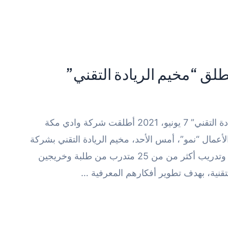
لق “مخيم الريادة التقني”
شركة وادي مكة للاستثمار تطلق “مخيم الريادة التقني” 7 يونيو، 2021 أطلقت شركة وادي مكة
أعمال “نمو”، أمس الأحد، مخيم الريادة التقني بشركة
وادي مكة للتقنية، بالتعاون مع “مسار” لتأهيل وتدريب أكثر من من 25 متدرب من طلبة وخريجين
لتقنية، بهدف تطوير أفكارهم المعرفية …