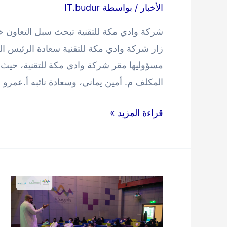
الأخبار
/ بواسطة
IT.budur
شركة
مختبرات
البرج
زار شركة وادي مكة للتقنية سعادة الرئيس التن
الطبية
مسؤوليها مقر شركة وادي مكة للتقنية، حيث 
المحدودة
المكلف م. أمين يماني، وسعادة نائبه أ.عمرو
شركة
قراءة المزيد »
وادي
مكة
للتقنية
تبحث
سبل
التعاون