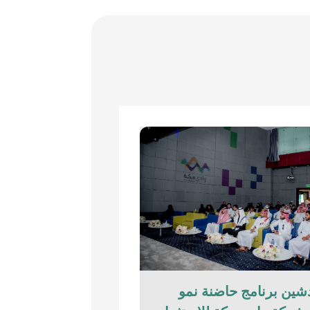
شين برنامج حاضنة نمو