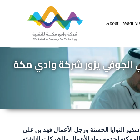
Skip
to
About
Wadi Ma
content
لي الجوفي يزور شركة وادي مكة
تقنية يوم الثلاثاء بتاريخ٧ صفر ١٤٤٠هـ الموافق ١٦ أكتوبر ٢٠١٨م، بزيارة سفير النوايا الحسنة ورجل الأعمال فهد بن علي