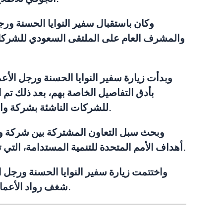
وكان باستقبال سفير النوايا الحسنة ور
والمشرف العام على الملتقى السعودي للشركات
وبدأت زيارة سفير النوايا الحسنة ورجل الأ
بأدق التفاصيل الخاصة بهم، بعد ذلك تم
للشركات الناشئة بشركة وادي مكة للتقنية الدكتور طلال المغربي وتم الاطلاع على عمل الشركات المحتضنة في حاضنة نمو للأعمال.
وبحث سبل التعاون المشتركة بين شركة واد
أهداف الأمم المتحدة للتنمية المستدامة، التي تعد جزءاً من الريادة المجتمعية التي تخدم الأهداف المشتركة بين شركة وادي مكة للتقنية والأمم المتحدة.
واختتمت زيارة سفير النوايا الحسنة ورجل 
شغف رواد الأعمال حيث أشاد بهم وبمجهودهم وبأنهم هم بناة المستقبل والدعامة الرئيسية التي يرتكز عليها وطننا الطموح.