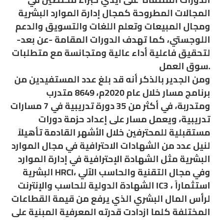
المجالات المطروحة كمجال إدارة الموارد البشرية
ومجال المبيعات وتعلم اللغات والتسويق والدعم
اللوجستي، كما تهدف الدورات المقامة -عن بعد-
لتحقيق فاعلية أداء عالية ومتجانسة مع متطلبات
سوق العمل.
ومن الجدير بالذكر أنه قد بلغ عدد المستفيدين من
برنامج مسار خلال عام 2020م، 8649 متدرب
ومتدربة، في أكثر من 35 دورة تدريبية في 7 مسارات
تدريبية، ويعمل مسار على إعداد حزمة دورات
مستقبلية للمحترفين خلال الأشهر القادمة تأهيلاً
لنيل عدد من الشهادات الاحترافية في مجال الموارد
البشرية مثل الشهادة الإحترافية في إدارة الموارد
البشرية HRCI، وفي مجال التقنية والحاسب الآلي
الشهادة الدولية للحاسب والإنترنت IC3 ، استثماراً
لرأس المال البشري الذي يرفع من قيمة القطاعات
المختلفة كلما ازدادت قدرته المعرفية المبنية على