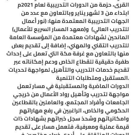
القرى، حزمة من الدورات التدريبية لعام 2021م
ابتداء من 3 لشهر يناير وبالتعاون مع عدد من
الجهات التدريبية المعتمدة منها: (نور أعمال
للتدريب العالي) و(معهد المسار السريع للأعمال)
المانحين لشهادات معتمدة من المؤسسة العامة
للتدريب التقني والمهني، إضافة إلى تقديم بعض
منها بالتعاون مع غرفة مكة التي تعمل على إحداث
طفرة حقيقية للقطاع الخاص ودعم إمكاناته عبر
تقديم خدمات التدريب والتأهيل لمواجهة تحديات
المستقبل ومتطلبات التنمية.
الدورات الماضية والمستقبلية في مسار تعمل
مواجهة لتدريب وتأهيل رواد الأعمال من خريجي
الجامعات وأفراد المجتمع، والعاملين بالقطاعين
الحكومي والخاص، الراغبين في رفع مهاراتهم
وامكانياتهم وشحذ سجل خبراتهم بشهادات ذات
قيمة عملية ومعرفية، فتعمل مسار على تقديم
الدورات المنتقاة على أيدي خبراء مختصين في