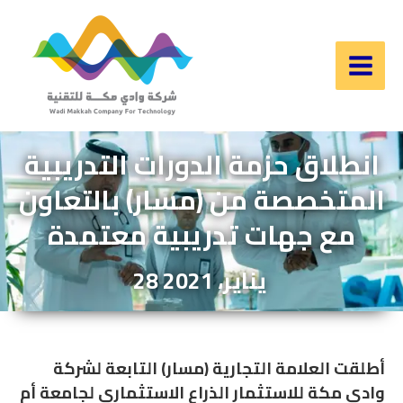
Skip
to
content
Main
Men
انطلاق حزمة الدورات التدريبية
المتخصصة من (مسار) بالتعاون
مع جهات تدريبية معتمدة
28 يناير، 2021
أطلقت العلامة التجارية (مسار) التابعة لشركة
وادي مكة للاستثمار الذراع الاستثماري لجامعة أم