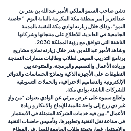
دشن صاحب السمو الملكي الأمير عبدالله بن بندر بن
عبدالعزيز أمير منطقة مكة المكرمة بالنيابة اليوم, “حاضنة
النمو”، وذلك خلال زيارته لوادي مكة للتقنية بالمدينة
الجامعية في العابدية، للاطلاع على منتجاتها وشركاتها
الناشئة التي تتوافق مع رؤية المملكة 2030.
وشاهد الأمير عبدالله بن بندر خلال زيارته نماذج مشاريع
برنامج التدريب الصيفي لطلاب وطالبات مسارات النمذجة
وريادة الأعمال والتصميم والبرمجة، والمتنوعة بين
التطبيقات على الأجهزة الذكية ونماذج الحساسات والدوائر
الإلكترونية والتصاميم الاحترافية، والحملات التسويقية
للشركات الناشئة بوادي مكة.
واطلع سموه على عرض مرئي عن الوادي بعنوان “من وادٍ
غير ذي زرع إلى واحة عالمية للإبداع والابتكار و ريادة
الأعمال”، بين فيه خدمات الشركة المتمثلة في الاستثمار
في صناعة نقل التقنية وتطويرها، وتأسيس حاضنات التقنية
والاستثمار فيها، وتهيئة طلاب الجامعة للعمل في القطاع