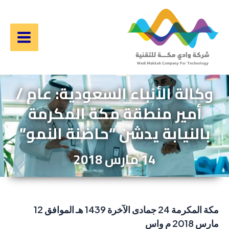
خطي
لى
لمحتوى
Main
Menu
وكالة الأنباء السعودية: عام /
أمير منطقة مكة المكرمة
بالنيابة يدشن “حاضنة النمو”
14 مارس 2018
مكة المكرمة 24 جمادى الآخرة 1439 هـ الموافق 12
مارس 2018 م واس