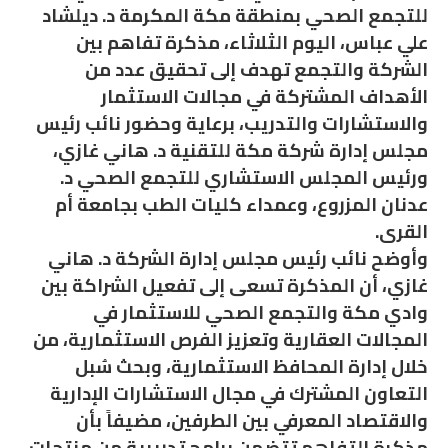
للتجمع الصحي بمنطقة مكة المكرمة د. ديلشاد
علي عباس، اليوم الثلاثاء، مذكرة تفاهم بين
الشركة والتجمع تهدف إلى تحقيق عدد من
الأهداف المشتركة في مجالات الاستثمار
والاستشارات والتدريب، برعاية وحضور نائب رئيس
مجلس إدارة شركة مكة للتقنية د. هاني غازي،
ورئيس المجلس الاستشاري للتجمع الصحي د.
عدنان المزروع، وعمداء كليات الطب بجامعة أم
القرى.
وأوضح نائب رئيس مجلس إدارة الشركة د. هاني
غازي، أن المذكرة تسعى إلى تفعيل الشراكة بين
وادي مكة والتجمع الصحي للاستثمار في
المجالات العقارية وتعزيز الفرص الاستثمارية، من
خلال إدارة المحافظ الاستثمارية، وبحث سُبل
التعاون المشترك في مجال الاستشارات الإدارية
والاقتصاد المعرفي بين الطرفين، مضيفاً بأن
مذكرة التفاهم تتضمن برامج تدريبية من منتجات