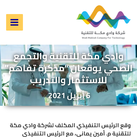
خطي
لى
لمحتوى
Main
Menu
وادي مكة للتقنية والتجمع
الصحي يوقعان “مذكرة تفاهم”
للاستثمار والتدريب
6 أبريل 2021
وقع الرئيس التنفيذي المكلف لشركة وادي مكة
للتقنية م. أمين يماني، مع الرئيس التنفيذي