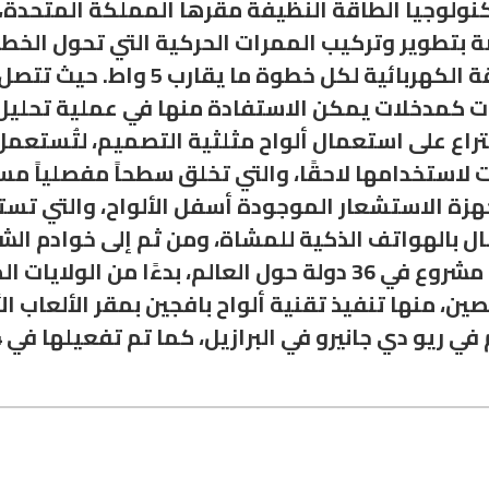
Pav” شركة عالمية لتكنولوجيا الطاقة النظيفة مقرها المملكة
 بتطوير وتركيب الممرات الحركية التي تحول الخط
توليد طاقة تتراوح من 2 إلى 4 جول من ا
ت كمدخلات يمكن الاستفادة منها في عملية تحليل ا
تراع على استعمال ألواح مثلثية التصميم، لتُستعمل
 لاستخدامها لاحقًا، والتي تخلق سطحاً مفصلياً مست
ة الاستشعار الموجودة أسفل الألواح، والتي تستخد
ونفذت شركة بافجين “Pavgen” أكثر من 200 مشروع في 36 دولة حول ا