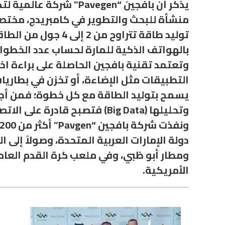
يذكر أن بافجين “egen
منشأة للبحث والتطوير في كامبريدج، مختصة
بالهواتف الذكية للمارة لحساب عدد الخطوا
وتعتمد تقنية بافجين الحاصلة على براءة اخ
التطبيقات مثل الإضاءة، أو تخزن في بطاريات
يسمح بتوليد الطاقة مع كل خطوة؛ فمن أجهز
وتحليلها (Big Data) فتصبح قادرة على الاتصال بالهواتف الذكية للمشاة، ومن ثم إلى خوادم الشركة ليتم تحليل البيانات المدخلة.
الأمريكية.