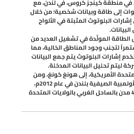
 المتحدة، في منطقة كينجز كروس، في لندن، مع
وات إلى طاقة وبيانات شخصية؛ من خلال
لطاقة الكهربائية لكل خطوة ما يقارب 5 واط. حيث تتصل إشارات البلوتوث المثبتة في الألواح
لبيانات.
 الطاقة المولَّدة في تشغيل العديد من
مراً لتجنب وجود المناطق الخالية، مما
م إشارات البلوتوث يتم جمع البيانات
لعالم، بدءًا من الولايات المتحدة الأمريكية، إلى هونغ كونغ، ومن
دولة الإمارات العربية المتحدة، وصولاً إلى الصين، منها تنفيذ تقنية ألواح بافجين بمقر الألعاب الأولمبية الصيفية بلندن في عام 2012م،
ومطار أبو ظبي، وفي ملعب كرة القدم العام في ريو دي جانيرو في البرازيل، كما تم تفعيلها في 4 مدن بالساحل الغربي بالولايات المتحدة