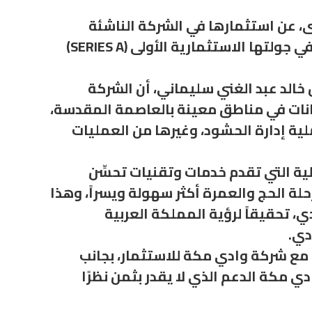
، عن استثمارها في الشركة الناشئة
بافجين “Pavegen” بقيمة 313 ألف جنيه إسترليني (1.6 مليون ريال سعودي) من خلال المشاركة في جولتها الاستثمارية الأولى (SERIES A)
لد عبد الغني سليماني، أن الشركة
ة الألواح وجمع البيانات في مناطق معينة بالعاصمة المقدسة،
ية إدارة الحشود، وغيرها من العمليات
ية التي تقدم خدمات وتقنيات تحسِّن
ة الحج والعمرة أكثر سهولة ويسراً، وهذا
، تحقيقاً لرؤية المملكة العربية
مع شركة وادي مكة للاستثمار، بجانب
ي مكة الدعم الذي لا يقدر بثمن نظرًا