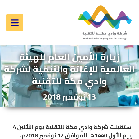
خطي
لى
لمحتوى
Main
Menu
زيارة الأمين العام للهيئة
العالمية للإغاثة والتنمية لشركة
وادي مكة للتقنية
13
نوفمبر
2018
استقبلت شركة وادي مكة للتقنية يوم الأثنين 4
ربيع الأول 1440هـ الموافق 12 نوفمبر 2018م،